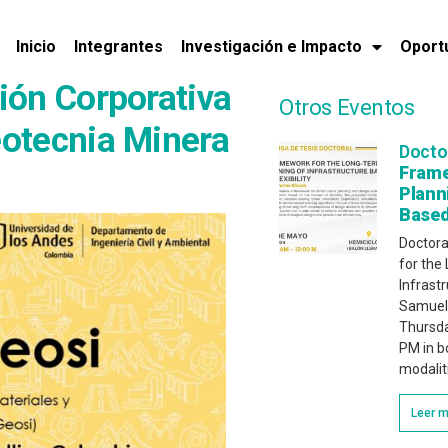
Inicio
Integrantes
Investigación e Impacto
Oport
ión Corporativa
Otros Eventos
otecnia Minera
Docto
Frame
Plann
Based 
Doctora
for the
Infrastr
Samuel 
Thursda
PM in b
modalit
Leer 