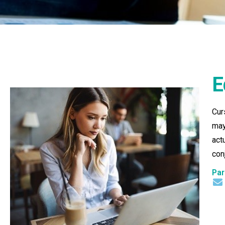
Oportunidades
E
Cur
ma
Las oportunidades de cooperación con el secto
externo se pueden agrupar en las siguiente
act
categorías:
con
Par