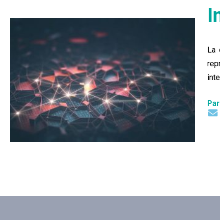
I
La 
rep
int
Par