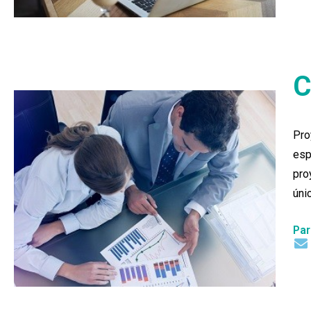
C
Pro
esp
pro
úni
Par