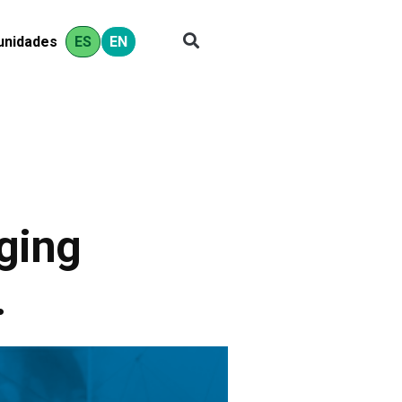
ES
EN
unidades
ging
.