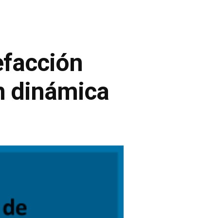
efacción
n dinámica