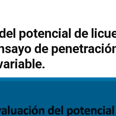
del potencial de licu
nsayo de penetració
variable.