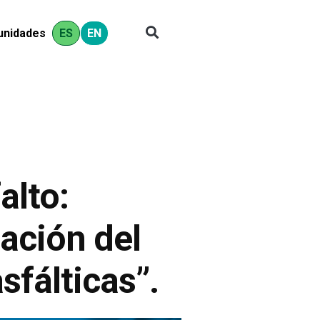
ES
EN
unidades
alto:
zación del
fálticas”.